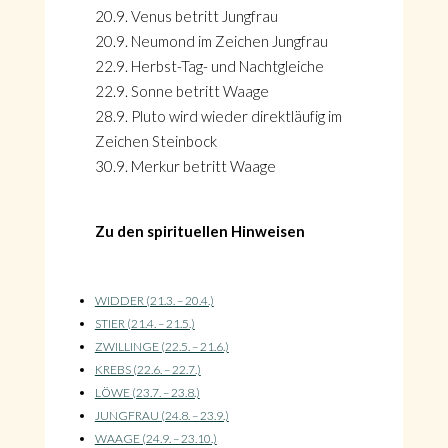
20.9. Venus betritt Jungfrau
20.9. Neumond im Zeichen Jungfrau
22.9. Herbst-Tag- und Nachtgleiche
22.9. Sonne betritt Waage
28.9. Pluto wird wieder direktläufig im
Zeichen Steinbock
30.9. Merkur betritt Waage
Zu den spirituellen Hinweisen
WIDDER (21.3. – 20.4.)
STIER (21.4. – 21.5.)
ZWILLINGE (22.5. – 21.6.)
KREBS (22.6. – 22.7.)
LÖWE (23.7. – 23.8.)
JUNGFRAU (24.8. – 23.9.)
WAAGE (24.9. – 23.10.)