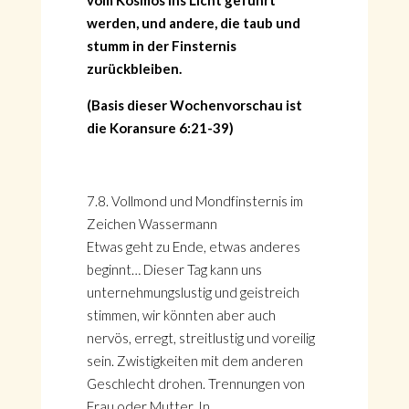
vom Kosmos ins Licht geführt
werden, und andere, die taub und
stumm in der Finsternis
zurückbleiben.
(Basis dieser Wochenvorschau ist
die Koransure 6:21-39)
7.8. Vollmond und Mondfinsternis im
Zeichen Wassermann
Etwas geht zu Ende, etwas anderes
beginnt… Dieser Tag kann uns
unternehmungslustig und geistreich
HOME
stimmen, wir könnten aber auch
KONTAKT
nervös, erregt, streitlustig und voreilig
ÜBER GÖNÜL
sein. Zwistigkeiten mit dem anderen
ÜBER AVANTGART.DE
Geschlecht drohen. Trennungen von
IMPRESSUM & DATENSCHUTZ
Frau oder Mutter. In