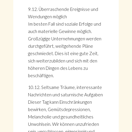
9.12. Überraschende Ereignisse und
Wendungen möglich
Im besten Fall sind soziale Erfolge und
auch materielle Gewinne möglich.
Großzügige Unternehmungen werden
durchgeführt, weitgehende Pläne
geschmiedet. Dies ist eine gute Zeit,
sich weiterzubilden und sich mit den
höheren Dingen des Lebens zu
beschäftigen.
10.12. Seltsame Träume, interessante
Nachrichten und saturnische Aufgaben
HOME
Dieser Tag kann Einschränkungen
KONTAKT
bewirken, Gemütsdepressionen,
ÜBER GÖNÜL
Melancholie und gesundheitliches
ÜBER AVANTGART.DE
Unwohlsein. Wir können unzufrieden
IMPRESSUM & DATENSCHUTZ
sein, verschlossen, eigensinnig und