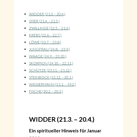
WIDDER (21.3. – 20.4.)
STIER (21.4. – 21.5.)
ZWILLINGE (22.5. – 21.6.)
KREBS (22.6. – 22.7.)
LÖWE (23.7. – 23.8.)
JUNGFRAU (24.8. – 23.9.)
WAAGE (24.9. – 23.10.)
SKORPION (24.10. – 22.11.)
SCHÜTZE (23.11. – 21.12.)
STEINBOCK (22.12. – 20.1.)
WASSERMANN (21.1. – 19.2.)
FISCHE (20.2. – 20.3.)
WIDDER (21.3. – 20.4.)
Ein spiritueller Hinweis für Januar