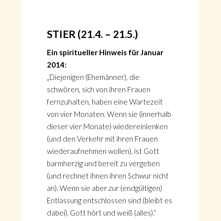
STIER (21.4. – 21.5.)
Ein spiritueller Hinweis für Januar
2014:
„Diejenigen (Ehemänner), die
schwören, sich von ihren Frauen
fernzuhalten, haben eine Wartezeit
von vier Monaten. Wenn sie (innerhalb
dieser vier Monate) wiedereinlenken
(und den Verkehr mit ihren Frauen
wiederaufnehmen wollen), ist Gott
HOME
barmherzig und bereit zu vergeben
KONTAKT
(und rechnet ihnen ihren Schwur nicht
ÜBER GÖNÜL
an). Wenn sie aber zur (endgültigen)
ÜBER AVANTGART.DE
Entlassung entschlossen sind (bleibt es
IMPRESSUM & DATENSCHUTZ
dabei). Gott hört und weiß (alles).“