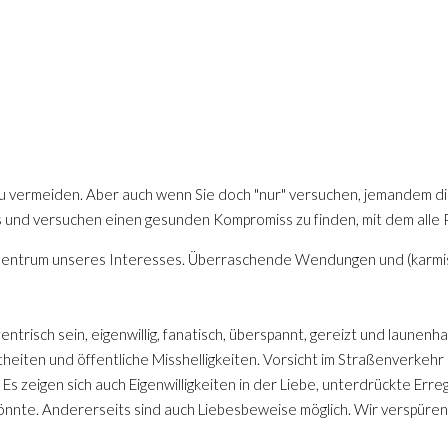
t zu vermeiden. Aber auch wenn Sie doch "nur" versuchen, jemandem d
is und versuchen einen gesunden Kompromiss zu finden, mit dem alle 
 Zentrum unseres Interesses. Überraschende Wendungen und (karmisc
trisch sein, eigenwillig, fanatisch, überspannt, gereizt und launenh
heiten und öffentliche Misshelligkeiten. Vorsicht im Straßenverkeh
. Es zeigen sich auch Eigenwilligkeiten in der Liebe, unterdrückte Erreg
könnte. Andererseits sind auch Liebesbeweise möglich. Wir verspür