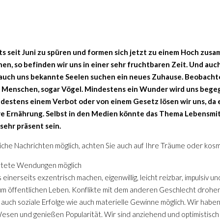
ts seit Juni zu spüren und formen sich jetzt zu einem Hoch zus
n, so befinden wir uns in einer sehr fruchtbaren Zeit. Und auc
cht auch uns bekannte Seelen suchen ein neues Zuhause. Beobach
ke Menschen, sogar Vögel. Mindestens ein Wunder wird uns beg
ndestens einem Verbot oder von einem Gesetz lösen wir uns, da e
re Ernährung. Selbst in den Medien könnte das Thema Lebensmit
n
sehr präsent sein.
liche Nachrichten möglich, achten Sie auch auf Ihre Träume oder kosm
artete Wendungen möglich
inerseits exzentrisch machen, eigenwillig, leicht reizbar, impulsiv un
m öffentlichen Leben. Konflikte mit dem anderen Geschlecht drohen
 auch soziale Erfolge wie auch materielle Gewinne möglich. Wir habe
 Wesen und genießen Popularität. Wir sind anziehend und optimistisc