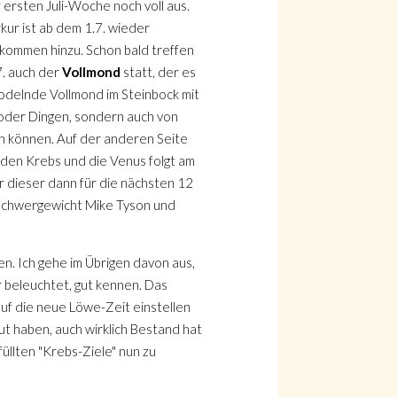
 ersten Juli-Woche noch voll aus.
kur ist ab dem 1.7. wieder
kommen hinzu. Schon bald treffen
7. auch der
Vollmond
statt, der es
brodelnde Vollmond im Steinbock mit
n oder Dingen, sondern auch von
en können. Auf der anderen Seite
 den Krebs und die Venus folgt am
r dieser dann für die nächsten 12
m Schwergewicht Mike Tyson und
en. Ich gehe im Übrigen davon aus,
r beleuchtet, gut kennen. Das
 auf die neue Löwe-Zeit einstellen
ut haben, auch wirklich Bestand hat
üllten "Krebs-Ziele" nun zu