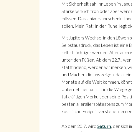
Mit Sicherheit sah Ihr Leben im Jan
Stärke wirklich froh oder aber werde
müssen. Das Universum schenkt Ihnen
sollen. Mein Rat: In der Ruhe liegt 
Mit Jupiters Wechsel in den Löwen beg
Selbstausdruck, das Leben ist eine B
selbstsüchtiger werden. Aber auch we
unter den Füßen. Ab dem 22.7., wen
stattfindend, werden wir merken, wi
und Macher, die uns zeigen, dass ei
Monate auf die Welt kommen, könnte
Unternehmertum mit in die Wiege gel
tatkräftigen Merkur, der seine Posi
besten allerallerspätestens zum Mo
kosmische Ereignis verstehen lernen
Ab dem 20.7. wird
Saturn
, der sich 