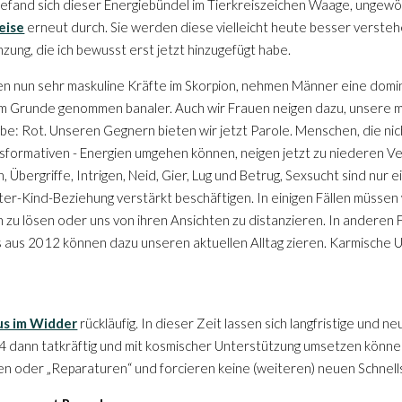
efand sich dieser Energiebündel im Tierkreiszeichen Waage, ungewöhn
eise
erneut durch. Sie werden diese vielleicht heute besser verste
nzung, die ich bewusst erst jetzt hinzugefügt habe.
ten nun sehr maskuline Kräfte im Skorpion, nehmen Männer eine domin
 im Grunde genommen banaler. Auch wir Frauen neigen dazu, unsere mä
e: Rot. Unseren Gegnern bieten wir jetzt Parole. Menschen, die nicht
ansformativen - Energien umgehen können, neigen jetzt zu niederen 
Übergriffe, Intrigen, Neid, Gier, Lug und Betrug, Sexsucht sind nur 
ter-Kind-Beziehung verstärkt beschäftigen. In einigen Fällen müssen
zu lösen oder uns von ihren Ansichten zu distanzieren. In anderen F
s aus 2012 können dazu unseren aktuellen Alltag zieren. Karmische
us im Widder
rückläufig. In dieser Zeit lassen sich langfristige un
 dann tatkräftig und mit kosmischer Unterstützung umsetzen können.
n oder „Reparaturen“ und forcieren keine (weiteren) neuen Schnell