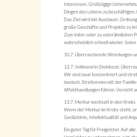
Interessen. Großzügige Unternehmung
Dingen des Lebens zu beschäftigen. 
Das Ziel wird mit Ausdauer, Ordnungs
große Geschäfte und Projekte zu lei
Zum Vater oder zu vaterähnlichen Pe
wahrscheinlich schnell wieder. Seien
10.7. Überraschende Wendungen und 
12.7. Vollmond in Steinbock; Überr
Wir sind zwar konzentriert und streb
launisch. Streitereien mit der Fami
Affekthandlungen führen. Vorsicht a
13.7. Merkur wechselt in den Krebs
Wenn der Merkur im Krebs steht, ori
Gedächtnis, Intellektualität und Anp
Ein guter Tag für Freigeister. Auf a