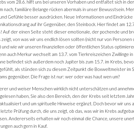
s vom 28.6. hilft uns bei unseren Vorhaben und entfaltet sich in der
 nach, familiäre Belange rücken abermals in unser Bewusstsein. Mer
n und Gefühle besser ausdrücken. Neue Informationen und Eindrücke 
ikationsdrang auf ihr Gegenüber, den Steinbock. Hier findet am 12.
 das! Auf der einen Seite steht dieser emotionale, der pochende und 
 zeigt, von was wir uns endlich lösen sollten (nicht nur von Persone
 und wie wir unseren finanziellen oder öffentlichen Status optimier
enn auch Merkur wechselt am 13.7. vom Tierkreiszeichen Zwillinge in
nne befindet sich außerdem noch Jupiter bis zum 15.7. im Krebs, bevo
gefühlt, als stünden sich zu diesem Zeitpunkt die Boxweltmeister i
ams gegenüber. Die Frage ist nur: wer oder was haut wen um?
älterer und weiser Menschen wirklich nicht unterschätzen und annehm
gelesen haben, Sie also den Bereich, den der Krebs seit letztem Jah
 aktualisiert und um spirituelle Hinweise ergänzt. Doch bevor wir uns
etzte Prüfung durch, die uns zeigt, ob das, was wir im Krebs aufgeba
sen. Andererseits erhalten wir noch einmal die Chance, unsere unerf
ungen auch gern in Kauf.