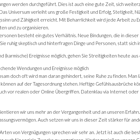
en werden durchgeführt. Dies ist auch eine gute Zeit, sich weiter
Das Universum verleiht uns große Festigkeit und Erfolg, Stetigkeit, 
sinn und Zähigkeit erreicht. Mit Beharrlichkeit wird jede Arbeit zu E
ten und zu organisieren.
rsonen besteht ein gutes Verhältnis. Neue Bindungen, die in dieser
 Sie ruhig skeptisch und hinterfragen Dinge und Personen, statt sich 
(karmische) Ereignisse möglich, gehen Sie Streitigkeiten heute au
aschende Wendungen und Ereignisse möglich
sam doch oft wird man daran gehindert, seine Ruhe zu finden. Man läs
lie können auf der Tagesordnung stehen. Heftige Gefühlsausbrüche kön
uch vor realen oder Online Übergriffen. Datenklau via Internet oder 
entieren wir uns mehr an der Vergangenheit und an unseren Erfahru
assungsvermögen. Auch setzen wir uns in dieser Zeit stärker für and
lle Arten von Vergnügungen sprechen wir sehr an. Jetzt ist auch die b