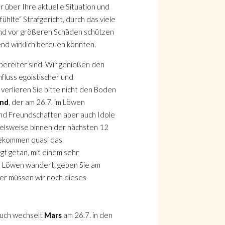
 über Ihre aktuelle Situation und
ühlte“ Strafgericht, durch das viele
n und vor größeren Schäden schützen
eßend wirklich bereuen könnten.
fsbereiter sind. Wir genießen den
nfluss egoistischer und
 verlieren Sie bitte nicht den Boden
nd
, der am 26.7. im Löwen
 und Freundschaften aber auch Idole
pielsweise binnen der nächsten 12
bekommen quasi das
agt getan, mit einem sehr
den Löwen wandert, geben Sie am
ber müssen wir noch dieses
 Auch wechselt
Mars
am 26.7. in den