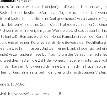
tenmonat Ramadan:
en, zu fasten, so wie es auch denjenigen, die vor euch lebten, vorges
 Fasten ist) eine bestimmte Anzahl von Tagen (einzuhalten). Und wenn 
b nicht fasten kann, ist ihm) eine (entsprechende) Anzahl anderer T
n sich) leisten können, sind (wenn sie es trotzdem versäumen) zu einer
d wenn einer freiwillig ein gutes Werk leistet, ist das besser für ihn.
 urteilen) wißt. (Fastenzeit ist) der Monat Ramadan, in dem der Koran (
und (die einzelnen Koranverse) als klare Beweise der Rechtleitung
 ist, soll in ihm fasten. Und wenn einer krank ist oder sich auf ein
hende) Anzahl anderer Tage (zur Nachholung des Versäumten auferlegt)
chträgliches Fasten) die Zahl (der vorgeschriebenen Fastentage) voll
 ihr dankbar sein. Und wenn dich meine Diener nach mir fragen, so bin
sollen nun (auch ihrerseits) auf mich hören und an mich glauben. Viel
 Sure 2:183-186)
 wirklich bewusstseinserweiternden Juli!