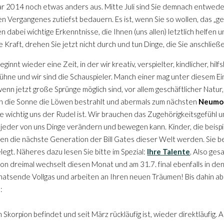
uar 2014 noch etwas anders aus. Mitte Juli sind Sie demnach entweder
n Vergangenes zutiefst bedauern. Es ist, wenn Sie so wollen, das „gef
 dabei wichtige Erkenntnisse, die Ihnen (uns allen) letztlich helfe
die Kraft, drehen Sie jetzt nicht durch und tun Dinge, die Sie anschli
innt wieder eine Zeit, in der wir kreativ, verspielter, kindlicher, hil
ühne und wir sind die Schauspieler. Manch einer mag unter diesem Ei
nn jetzt große Sprünge möglich sind, vor allem geschäftlicher Natur,
n die Sonne die Löwen bestrahlt und abermals zum nächsten
Neumo
e wichtig uns der Rudel ist. Wir brauchen das Zugehörigkeitsgefühl
n jeder von uns Dinge verändern und bewegen kann. Kinder, die beis
n die nächste Generation der Bill Gates dieser Welt werden. Sie 
egt. Näheres dazu lesen Sie bitte im Spezial:
Ihre Talente
. Also ges
tion dreimal wechselt diesen Monat und am 31.7. final ebenfalls in 
natsende Vollgas und arbeiten an Ihren neuen Träumen! Bis dahin a
:
im Skorpion befindet und seit März rückläufig ist, wieder direktläufig.