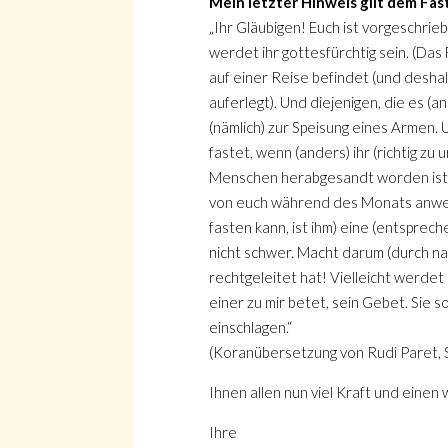
Mein letzter Hinweis gilt dem
Fas
„Ihr Gläubigen! Euch ist vorgeschrieb
werdet ihr gottesfürchtig sein. (Das
auf einer Reise befindet (und deshal
auferlegt). Und diejenigen, die es (a
(nämlich) zur Speisung eines Armen. Un
fastet, wenn (anders) ihr (richtig zu
Menschen herabgesandt worden ist, 
von euch während des Monats anwesend
fasten kann, ist ihm) eine (entsprec
nicht schwer. Macht darum (durch na
rechtgeleitet hat! Vielleicht werdet
einer zu mir betet, sein Gebet. Sie 
einschlagen.“
(Koranübersetzung von Rudi Paret,
Ihnen allen nun viel Kraft und einen
Ihre