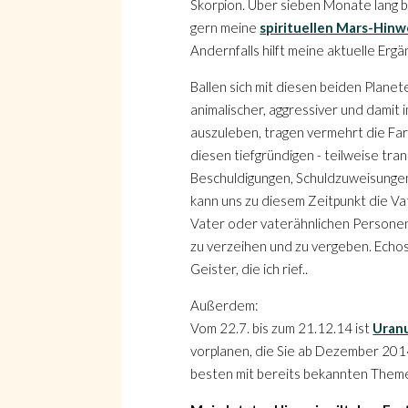
Skorpion. Über sieben Monate lang b
gern meine
spirituellen Mars-Hinw
Andernfalls hilft meine aktuelle Ergä
Ballen sich mit diesen beiden Plane
Suche
animalischer, aggressiver und damit
auszuleben, tragen vermehrt die Farb
diesen tiefgründigen - teilweise tr
Beschuldigungen, Schuldzuweisungen, 
kann uns zu diesem Zeitpunkt die Va
Vater oder vaterähnlichen Personen 
Suche
zu verzeihen und zu vergeben. Echo
Geister, die ich rief..
Außerdem:
Vom 22.7. bis zum 21.12.14 ist
Uran
vorplanen, die Sie ab Dezember 2014
besten mit bereits bekannten Theme