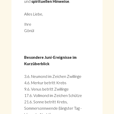
und
spirituellen Hinweise
.
Alles Liebe,
Ihre
Gönül
Besondere Juni-Ereignisse im
Kurzüberblick
3.6. Neumond im Zeichen Zwillinge
4.6. Merkur betritt Krebs
HOME
9.6. Venus betritt Zwillinge
KONTAKT
17.6. Vollmond im Zeichen Schütze
ÜBER GÖNÜL
21.6. Sonne betritt Krebs,
ÜBER AVANTGART.DE
Sommersonnwende (längster Tag -
IMPRESSUM & DATENSCHUTZ