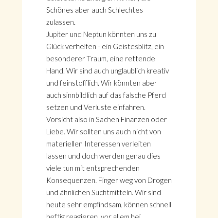
Schönes aber auch Schlechtes
zulassen.
Jupiter und Neptun könnten uns zu
Glück verhelfen - ein Geistesblitz, ein
besonderer Traum, eine rettende
Hand. Wir sind auch unglaublich kreativ
und feinstofflich. Wir könnten aber
auch sinnbildlich auf das falsche Pferd
setzen und Verluste einfahren.
Vorsicht also in Sachen Finanzen oder
Liebe. Wir sollten uns auch nicht von
materiellen Interessen verleiten
lassen und doch werden genau dies
HOME
viele tun mit entsprechenden
KONTAKT
Konsequenzen. Finger weg von Drogen
ÜBER GÖNÜL
und ähnlichen Suchtmitteln. Wir sind
ÜBER AVANTGART.DE
heute sehr empfindsam, können schnell
IMPRESSUM & DATENSCHUTZ
heftig reagieren, vor allem bei