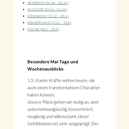
SKORPION (24.10. – 22.11.)
SCHÜTZE (23.11. – 21.12.)
STEINBOCK (22.12. – 20.1.)
WASSERMANN (21.1. – 19.2.)
FISCHE (20.2. – 20.3.)
Besondere Mai-Tage und
Wochenausblicke
1.5. Starke Kräfte wirken heute, die
auch einen transformativen Charakter
haben können.
Unsere Pläne gehen wir mutig an, sind
unternehmungslustig, konzentriert,
neugierig und willensstark. Unser
Gefühlsleben ist sehr ausgeprägt. Der