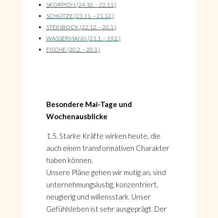
SKORPION (24.10. – 22.11.)
SCHÜTZE (23.11. – 21.12.)
STEINBOCK (22.12. – 20.1.)
WASSERMANN (21.1. – 19.2.)
FISCHE (20.2. – 20.3.)
Besondere Mai-Tage und
Wochenausblicke
1.5. Starke Kräfte wirken heute, die
auch einen transformativen Charakter
haben können.
Unsere Pläne gehen wir mutig an, sind
unternehmungslustig, konzentriert,
neugierig und willensstark. Unser
Gefühlsleben ist sehr ausgeprägt. Der