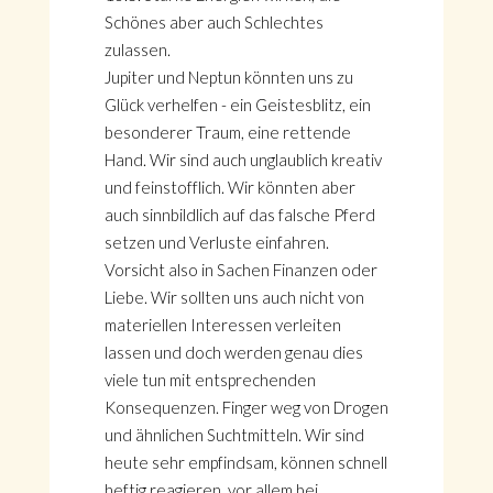
Schönes aber auch Schlechtes
zulassen.
Jupiter und Neptun könnten uns zu
Glück verhelfen - ein Geistesblitz, ein
besonderer Traum, eine rettende
Hand. Wir sind auch unglaublich kreativ
und feinstofflich. Wir könnten aber
auch sinnbildlich auf das falsche Pferd
setzen und Verluste einfahren.
Vorsicht also in Sachen Finanzen oder
Liebe. Wir sollten uns auch nicht von
materiellen Interessen verleiten
lassen und doch werden genau dies
HOME
viele tun mit entsprechenden
KONTAKT
Konsequenzen. Finger weg von Drogen
ÜBER GÖNÜL
und ähnlichen Suchtmitteln. Wir sind
ÜBER AVANTGART.DE
heute sehr empfindsam, können schnell
IMPRESSUM & DATENSCHUTZ
heftig reagieren, vor allem bei