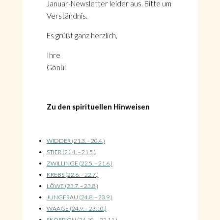
Januar-Newsletter leider aus. Bitte um
Verständnis.
Es grüßt ganz herzlich,
Ihre
Gönül
Zu den spirituellen Hinweisen
WIDDER (21.3. – 20.4.)
STIER (21.4. – 21.5.)
ZWILLINGE (22.5. – 21.6.)
KREBS (22.6. – 22.7.)
LÖWE (23.7. – 23.8.)
JUNGFRAU (24.8. – 23.9.)
WAAGE (24.9. – 23.10.)
SKORPION (24.10. – 22.11.)