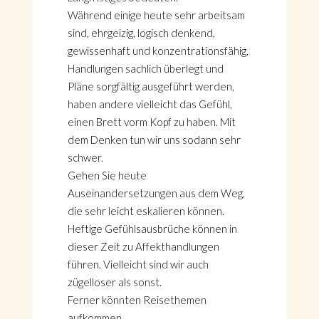
Während einige heute sehr arbeitsam
sind, ehrgeizig, logisch denkend,
gewissenhaft und konzentrationsfähig,
Handlungen sachlich überlegt und
Pläne sorgfältig ausgeführt werden,
haben andere vielleicht das Gefühl,
einen Brett vorm Kopf zu haben. Mit
dem Denken tun wir uns sodann sehr
schwer.
Gehen Sie heute
Auseinandersetzungen aus dem Weg,
die sehr leicht eskalieren können.
Heftige Gefühlsausbrüche können in
HOME
dieser Zeit zu Affekthandlungen
KONTAKT
führen. Vielleicht sind wir auch
ÜBER GÖNÜL
zügelloser als sonst.
ÜBER AVANTGART.DE
Ferner könnten Reisethemen
IMPRESSUM & DATENSCHUTZ
aufkommen.