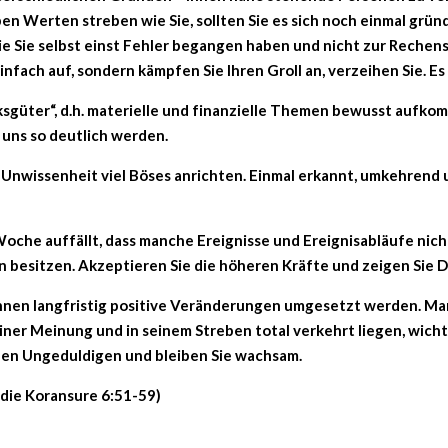
en Werten streben wie Sie, sollten Sie es sich noch einmal grün
wie Sie selbst einst Fehler begangen haben und nicht zur Rech
fach auf, sondern kämpfen Sie Ihren Groll an, verzeihen Sie. Es
ksgüter“, d.h. materielle und finanzielle Themen bewusst auf
 uns so deutlich werden.
 Unwissenheit viel Böses anrichten. Einmal erkannt, umkehrend 
Woche auffällt, dass manche Ereignisse und Ereignisabläufe nicht
 besitzen. Akzeptieren Sie die höheren Kräfte und zeigen Sie 
nen langfristig positive Veränderungen umgesetzt werden. Manc
seiner Meinung und in seinem Streben total verkehrt liegen, wi
den Ungeduldigen und bleiben Sie wachsam.
 die Koransure 6:51-59)