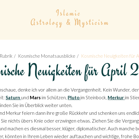
Rubrik
Kosmische Monatsausblicke
Kosmische Neuigkeiten für A
ische Neuigkeiten für April
anschaue, denke ich vor allem an die Vergangenheit. Kein Wunder, den
it:
Saturn
und
Mars
im Schützen,
Pluto
im Steinbock,
Merkur
im Stie
inden Sie im Überblick weiter unten.
er und Merkur feiern dann ihre große Rückkehr und schenken uns endlich
 Sie nichts übers Knie oder erzwingen etwas. Ziehen Sie die Vergange
und machen es diesmal besser, klüger, diplomatischer. Auch manche 
, könnten in Ihrem Leben wieder auftauchen und wichtige, frohe Bo