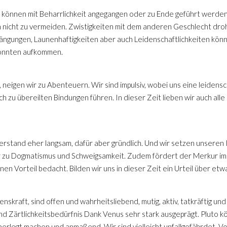
e können mit Beharrlichkeit angegangen oder zu Ende geführt werd
h nicht zu vermeiden. Zwistigkeiten mit dem anderen Geschlecht dr
ngungen, Launenhaftigkeiten aber auch Leidenschaftlichkeiten kön
könnten aufkommen.
neigen wir zu Abenteuern. Wir sind impulsiv, wobei uns eine leidensc
h zu übereilten Bindungen führen. In dieser Zeit lieben wir auch all
erstand eher langsam, dafür aber gründlich. Und wir setzen unseren 
wir zu Dogmatismus und Schweigsamkeit. Zudem fördert der Merkur im 
nen Vorteil bedacht. Bilden wir uns in dieser Zeit ein Urteil über etw
enskraft, sind offen und wahrheitsliebend, mutig, aktiv, tatkräftig 
und Zärtlichkeitsbedürfnis Dank Venus sehr stark ausgeprägt. Pluto k
erlegt machen und anmaßend. Wir sind vielleicht unfallgefährdet, Vo