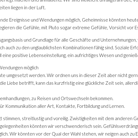
iten liegen in der Luft.
ende Ereignisse und Wendungen möglich, Geheimnisse könnten heute
regieren die Gefühle, mit Pluto sogar extreme Gefühle, Vorsicht vor 
usgangsbasis und Grundlage für alle Geschäfte und Unternehmungen, we
h auch zu den unglaublichsten Kombinationen fähig sind. Soziale Erf
ll eine positive Lebenseinstellung, ein aufrichtiges Wesen und genieß
 Wendungen möglich
umgesetzt werden. Wir ordnen uns in dieser Zeit aber nicht gern 
ie Liebe betrifft, kann das kurzfristig eine glückliche Zeit sein, alle
tremhandlungen, zu Reisen und Ortswechseln bekommen.
 für Kommunikation aller Art, Kontakte, Fortbildung und Lernen.
gt stimmen, streitlustig und voreilig. Zwistigkeiten mit dem anderen
ngelegenheiten könnten wir verschwenderisch sein. Gefühlsverdräng
glich. Wir könnten vor der Qual der Wahl stehen, wir neigen auch zu