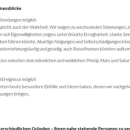
nausblicke
 Wendungen möglich
tspricht auch der Wahrheit. Wir neigen zu wechselnden Stimmungen, z
 sich Eigenwilligkeiten zeigen, unterdrückte Erregbarkeit, starke Sin
eben führen könnte. Abartige Neigungen und Selbstschädigungen kön
 unternehmungslustig und gesellig, auch Reisethemen könnten aufko
ion zwischen dem männlichen und weiblichen Prinzip. Mars und Saturn
 Ereignisse möglich
nnten heute besondere Einfälle und Ideen haben, denen wir nachgeh
sungen bringen..
nterschiedlichen Gründen – Ihnen nahe stehende Personen zu ver