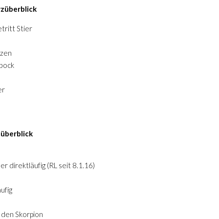
rzüberblick
tritt Stier
tzen
nbock
er
züberblick
r direktläufig (RL seit 8.1.16)
ufig
n den Skorpion