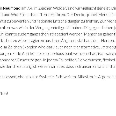
um
Neumond
am 7.4. im Zeichen Widder, sind wir vielleicht geneigt, D
roll und Wut Freundschaften zerstören. Der Denkerplanet Merkur im Z
tig zu bewerten und rationale Entscheidungen zu treffen. Zur Mon
ernten, was wir in der Vergangenheit gesät haben. Dinge geschehen j
ühl könnte zudem ganz schön strapaziert werden. Menschen gehen f
rkliches zu wissen, agieren aus ihren Ängsten, statt aus dem Herzen.
nd
im Zeichen Skorpion wird dazu auch noch transformative, umtriebi
sorgen. Ende April könnte es durchaus bunt werden, chaotisch wäre 
nderen Einsatz zeigen. In jedem Fall sollten Sie versuchen, flexibel 
 wieder direktläufig ist, wissen wir aber, dass sich unser Einsatz un
 loszulassen, ebenso alte Systeme, Sichtweisen, Altlasten im Allgeme
ffen!