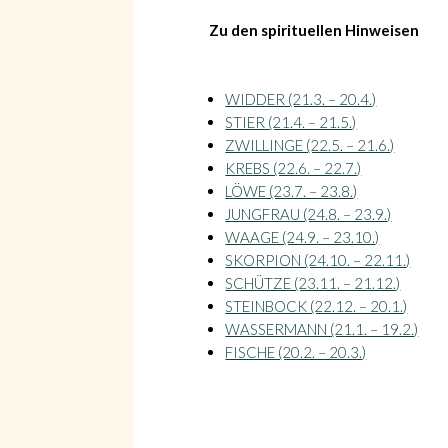
Zu den spirituellen Hinweisen
WIDDER (21.3. – 20.4.)
Suche
STIER (21.4. – 21.5.)
ZWILLINGE (22.5. – 21.6.)
KREBS (22.6. – 22.7.)
LÖWE (23.7. – 23.8.)
JUNGFRAU (24.8. – 23.9.)
WAAGE (24.9. – 23.10.)
Suche
SKORPION (24.10. – 22.11.)
SCHÜTZE (23.11. – 21.12.)
STEINBOCK (22.12. – 20.1.)
WASSERMANN (21.1. – 19.2.)
FISCHE (20.2. – 20.3.)