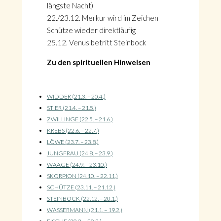
längste Nacht)
22./23.12. Merkur wird im Zeichen
Schütze wieder direktläufig
25.12. Venus betritt Steinbock
Zu den spirituellen Hinweisen
WIDDER (21.3. – 20.4.)
STIER (21.4. – 21.5.)
ZWILLINGE (22.5. – 21.6.)
KREBS (22.6. – 22.7.)
LÖWE (23.7. – 23.8.)
JUNGFRAU (24.8. – 23.9.)
WAAGE (24.9. – 23.10.)
SKORPION (24.10. – 22.11.)
SCHÜTZE (23.11. – 21.12.)
STEINBOCK (22.12. – 20.1.)
WASSERMANN (21.1. – 19.2.)