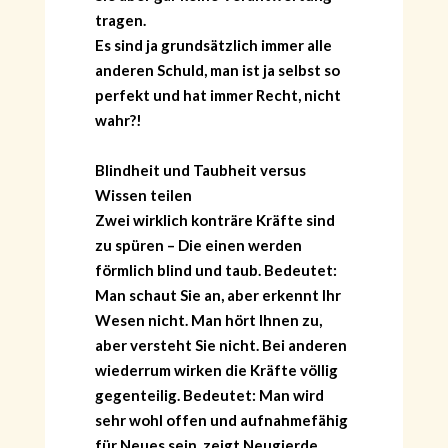
tragen.
Es sind ja grundsätzlich immer alle
anderen Schuld, man ist ja selbst so
perfekt und hat immer Recht, nicht
wahr?!
Blindheit und Taubheit versus
Wissen teilen
Zwei wirklich konträre Kräfte sind
zu spüren – Die einen werden
förmlich blind und taub. Bedeutet:
Man schaut Sie an, aber erkennt Ihr
Wesen nicht. Man hört Ihnen zu,
HOME
aber versteht Sie nicht. Bei anderen
KONTAKT
wiederrum wirken die Kräfte völlig
ÜBER GÖNÜL
gegenteilig. Bedeutet: Man wird
ÜBER AVANTGART.DE
sehr wohl offen und aufnahmefähig
IMPRESSUM & DATENSCHUTZ
für Neues sein, zeigt Neugierde,