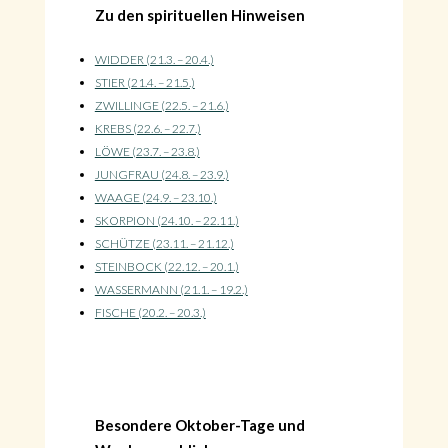
Zu den spirituellen Hinweisen
WIDDER (21.3. – 20.4.)
STIER (21.4. – 21.5.)
ZWILLINGE (22.5. – 21.6.)
KREBS (22.6. – 22.7.)
LÖWE (23.7. – 23.8.)
JUNGFRAU (24.8. – 23.9.)
WAAGE (24.9. – 23.10.)
SKORPION (24.10. – 22.11.)
SCHÜTZE (23.11. – 21.12.)
STEINBOCK (22.12. – 20.1.)
WASSERMANN (21.1. – 19.2.)
FISCHE (20.2. – 20.3.)
Besondere Oktober-Tage und