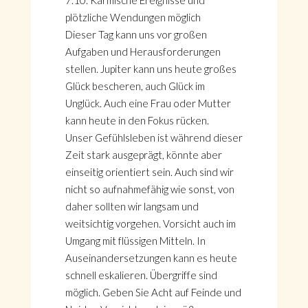
7.10. Karmische Ereignisse und
plötzliche Wendungen möglich
Dieser Tag kann uns vor großen
Aufgaben und Herausforderungen
stellen. Jupiter kann uns heute großes
Glück bescheren, auch Glück im
Unglück. Auch eine Frau oder Mutter
kann heute in den Fokus rücken.
Unser Gefühlsleben ist während dieser
Zeit stark ausgeprägt, könnte aber
einseitig orientiert sein. Auch sind wir
nicht so aufnahmefähig wie sonst, von
daher sollten wir langsam und
weitsichtig vorgehen. Vorsicht auch im
HOME
Umgang mit flüssigen Mitteln. In
KONTAKT
Auseinandersetzungen kann es heute
ÜBER GÖNÜL
schnell eskalieren. Übergriffe sind
ÜBER AVANTGART.DE
möglich. Geben Sie Acht auf Feinde und
IMPRESSUM & DATENSCHUTZ