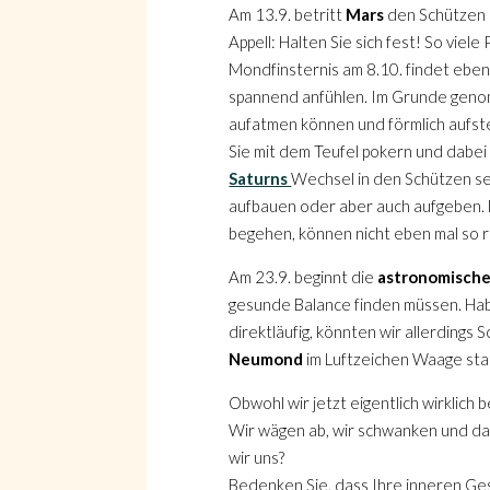
Am 13.9. betritt
Mars
den Schützen u
Appell: Halten Sie sich fest! So vie
Mondfinsternis am 8.10. findet eben
spannend anfühlen. Im Grunde genom
aufatmen können und förmlich aufste
Sie mit dem Teufel pokern und dabei 
Saturns
Wechsel in den Schützen sein
aufbauen oder aber auch aufgeben. D
begehen, können nicht eben mal so r
Am 23.9. beginnt die
astronomische
gesunde Balance finden müssen. Ha
direktläufig, könnten wir allerdings
Neumond
im Luftzeichen Waage sta
Obwohl wir jetzt eigentlich wirklich
Wir wägen ab, wir schwanken und das
wir uns?
Bedenken Sie, dass Ihre inneren Ges