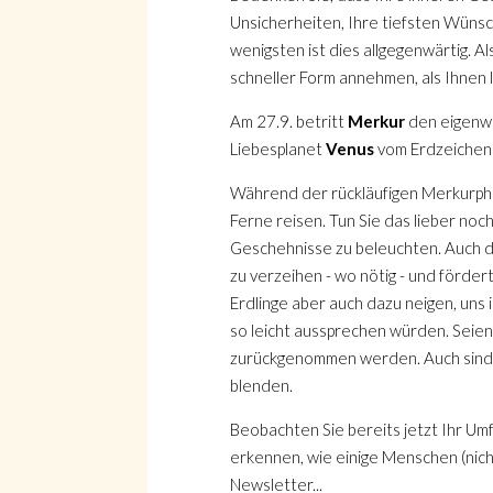
Unsicherheiten, Ihre tiefsten Wüns
wenigsten ist dies allgegenwärtig. 
schneller Form annehmen, als Ihnen li
Suche
Am 27.9. betritt
Merkur
den eigenwil
Liebesplanet
Venus
vom Erdzeichen 
Während der rückläufigen
Merkurpha
Ferne reisen. Tun Sie das lieber no
Geschehnisse zu beleuchten. Auch d
Suche
zu verzeihen - wo nötig - und förder
Erdlinge aber auch dazu neigen, uns 
so leicht aussprechen würden. Seien 
zurückgenommen werden. Auch sind vi
blenden.
Beobachten Sie bereits jetzt Ihr Um
erkennen, wie einige Menschen (nich
Newsletter...