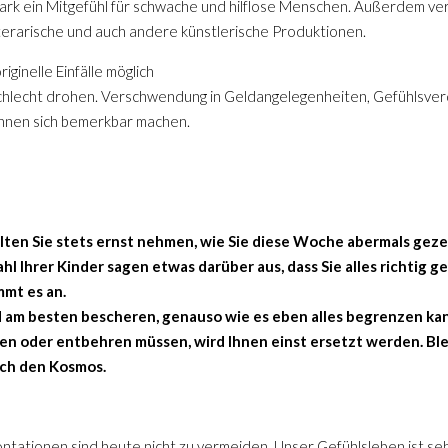
stark ein Mitgefühl für schwache und hilflose Menschen. Außerdem ve
literarische und auch andere künstlerische Produktionen.
ginelle Einfälle möglich
chlecht drohen. Verschwendung in Geldangelegenheiten, Gefühlsver
önnen sich bemerkbar machen.
ten Sie stets ernst nehmen, wie Sie diese Woche abermals gez
hl Ihrer Kinder sagen etwas darüber aus, dass Sie alles richtig 
mt es an.
d am besten bescheren, genauso wie es eben alles begrenzen ka
en oder entbehren müssen, wird Ihnen einst ersetzt werden. Ble
rch den Kosmos.
ntationen sind heute nicht zu vermeiden. Unser Gefühlsleben ist seh