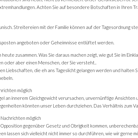
xtremhandlungen. Achten Sie auf besondere Botschaften in Ihren T
 launisch. Streitereien mit der Familie können auf der Tagesordnung s
ensposten angeboten oder Geheimnisse entlüftet werden.
 heute zusammen. Was Sie daraus machen zeigt, wie gut Sie im Eink
hen oder aber einen Menschen, der Sie versteht..
n Liebschaften, die eh ans Tageslicht gelangen werden und halten S
nebeln.
hrichten möglich
gel an innerem Gleichgewicht verursachen, unvernünftige Ansichte
genheiten könnten unser Leben durchziehen. Das Verhältnis zum Vate
 Nachrichten möglich
n Opposition gegenüber Gesetz und Obrigkeit kommen, unberechenbar
n lassen sich vielleicht nicht immer so durchführen, wie wir gerne m