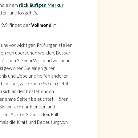
nd einem
rückläufigen Merkur
 Atem und los geht’s…
 9.9. findet der
Vollmond
im
ns vor wichtigen Prüfungen stellen.
nnten nun übersehen werden. Besser
. Ziehen Sie zum Vollmond vielmehr
all gewinnen Sie einen guten
dnis und Liebe und helfen anderen.
h besser, gar könnte Sie ein Gefühl
en sich an den bestehenden
genehme Seiten beleuchtet. Hören
 Sie einfach nur blenden und
len. Achten Sie in jedem Fall
emals die Kraft und Bedeutung von