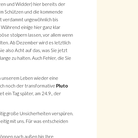
zen und Widder) hier bereits der
ars im Schützen und die kommende
cht verdammt ungewöhnlich bis
Während einige hier ganz klar
böse stolpern lassen, vor allem wenn
llten. Ab Dezember wird es letztlich
e also Acht auf das, was Sie jetzt
nge zu halten. Auch Fehler, die Sie
 in unserem Leben wieder eine
uch noch der transformative
Pluto
t ein Tag später, am 24.9., der
eitig große Unsicherheiten verspüren.
itig mit uns. Für was entscheiden
können nach außen hin Ihre