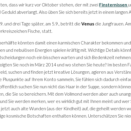
en, dass wir kurz vor Oktober stehen, der mit zwei
Finsternissen
u
l Geduld abverlangt. Also üben Sie sich bereits jetzt in einem langen
. und drei Tage später, am 5.9., betritt die
Venus
die Jungfrauen. Am
rkreiszeichen Fische, statt.
mberhälfte könnten damit einen karmischen Charakter bekommen und u
en und nebulösen Energien spielen kräftig mit. Wichtige Details kö
 Entscheidungen noch ein bisschen warten und sich Bedenkzeit nehmen
rfolgten Sie noch im März 2014 und wo stehen Sie heute? Im besten F
feld, suchen und finden jetzt kreative Lösungen, agieren aus Verstän
e Pluspunkte auf Ihrem Konto sammeln, Sie fühlen sich dadurch einfac
fentlich suchen Sie nun nicht das Haar in der Suppe, sondern könn
n, die Sie so bereichern. Mit dem Vollmond werden aber auch unan
 und Sie werden merken, wer es wirklich gut mit Ihnen meint und wer
etzt auch alte Wunden (aus der Kindheit) auf, die geheilt werden wol
htige kosmische Botschaften enthalten können. Unterschätzen Sie ni