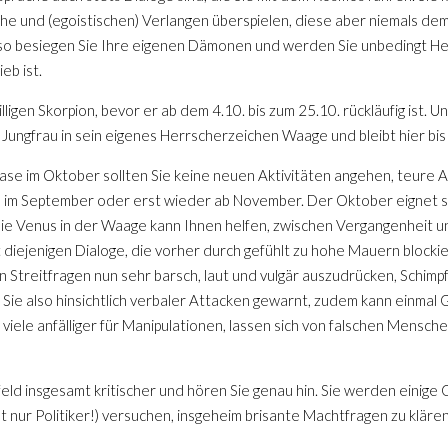
che und (egoistischen) Verlangen überspielen, diese aber niemals d
Also besiegen Sie Ihre eigenen Dämonen und werden Sie unbedingt H
eb ist.
ligen Skorpion, bevor er ab dem 4.10. bis zum 25.10. rückläufig ist. 
Jungfrau in sein eigenes Herrscherzeichen Waage und bleibt hier bis
se im Oktober sollten Sie keine neuen Aktivitäten angehen, teure A
ch im September oder erst wieder ab November. Der Oktober eignet 
ie Venus in der Waage kann Ihnen helfen, zwischen Vergangenheit 
t diejenigen Dialoge, die vorher durch gefühlt zu hohe Mauern blocki
in Streitfragen nun sehr barsch, laut und vulgär auszudrücken, Schimp
Sie also hinsichtlich verbaler Attacken gewarnt, zudem kann einmal 
ele anfälliger für Manipulationen, lassen sich von falschen Mensch
feld insgesamt kritischer und hören Sie genau hin. Sie werden eini
t nur Politiker!) versuchen, insgeheim brisante Machtfragen zu kläre