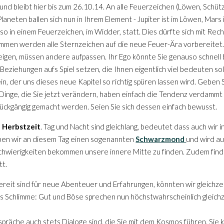
nd bleibt hier bis zum 26.10.14. An alle Feuerzeichen (Löwen, Schüt
le Planeten ballen sich nun in Ihrem Element - Jupiter ist im Löwen, M
so in einem Feuerzeichen, im Widder, statt. Dies dürfte sich mit Re
men werden alle Sternzeichen auf die neue Feuer-Ära vorbereitet. 
igen, müssen andere aufpassen. Ihr Ego könnte Sie genauso schnell 
Beziehungen aufs Spiel setzen, die Ihnen eigentlich viel bedeuten so
, der uns dieses neue Kapitel so richtig spüren lassen wird. Geben Si
inge, die Sie jetzt verändern, haben einfach die Tendenz verdammt la
ückgängig gemacht werden. Seien Sie sich dessen einfach bewusst.
 Herbstzeit
. Tag und Nacht sind gleichlang, bedeutet dass auch wir
ben wir an diesem Tag einen sogenannten
Schwarzmond
und wird a
 Schwierigkeiten bekommen unsere innere Mitte zu finden. Zudem finde
tt.
 bereit sind für neue Abenteuer und Erfahrungen, könnten wir gleichz
 Schlimme: Gut und Böse sprechen nun höchstwahrscheinlich gleichze
präche auch stets Dialoge sind, die Sie mit dem Kosmos führen. Sie 