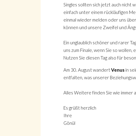
Singles sollten sich jetzt auch nich
einfach unter einem rückläufigen Mer
einmal wieder melden oder uns über
können und unsere Zweifel und Ängst
Suche
Ein unglaublich schöner und rarer Ta
uns zum Finale, wenn Sie so wollen
Nutzen Sie diesen Tag also für beso
Am 30. August wandert
Venus
in se
Suche
entfalten, was unserer Beziehungsw
Alles Weitere finden Sie wie immer 
Es grüßt herzlich
Ihre
Gönül