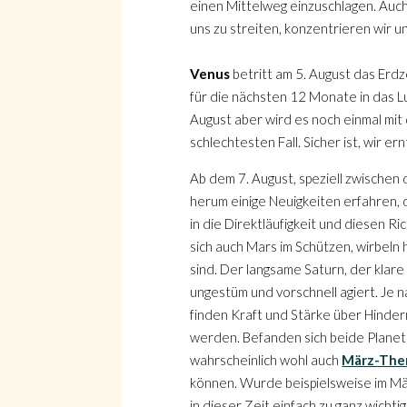
einen Mittelweg einzuschlagen. Auch
uns zu streiten, konzentrieren wir u
Venus
betritt am 5. August das Erdz
für die nächsten 12 Monate in das 
August aber wird es noch einmal mit
schlechtesten Fall. Sicher ist, wir e
Ab dem 7. August, speziell zwische
herum einige Neuigkeiten erfahren
in die Direktläufigkeit und diesen 
sich auch Mars im Schützen, wirbeln 
sind. Der langsame Saturn, der klare
ungestüm und vorschnell agiert. Je n
finden Kraft und Stärke über Hinde
werden. Befanden sich beide Planet
wahrscheinlich wohl auch
März-Th
können. Wurde beispielsweise im Mä
in dieser Zeit einfach zu ganz wich