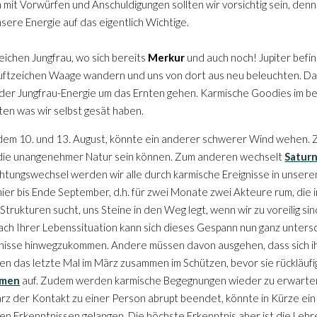
 mit Vorwürfen und Anschuldigungen sollten wir vorsichtig sein, denn
nsere Energie auf das eigentlich Wichtige.
eichen Jungfrau, wo sich bereits
Merkur
und auch noch! Jupiter befi
Luftzeichen Waage wandern und uns von dort aus neu beleuchten. D
 der Jungfrau-Energie um das Ernten gehen. Karmische Goodies im be
rnten was wir selbst gesät haben.
n dem 10. und 13. August, könnte ein anderer schwerer Wind wehen.
, die unangenehmer Natur sein können. Zum anderen wechselt
Satur
Richtungswechsel werden wir alle durch karmische Ereignisse in unse
hier bis Ende September, d.h. für zwei Monate zwei Akteure rum, die 
 Strukturen sucht, uns Steine in den Weg legt, wenn wir zu voreilig si
ach Ihrer Lebenssituation kann sich dieses Gespann nun ganz untersch
rnisse hinwegzukommen. Andere müssen davon ausgehen, dass sich i
en das letzte Mal im März zusammen im Schützen, bevor sie rückläu
emen
auf. Zudem werden karmische Begegnungen wieder zu erwarten 
rz der Kontakt zu einer Person abrupt beendet, könnte in Kürze e
tigen Erkenntnissen gelangen. Die höchste Erkenntnis aber ist die Le