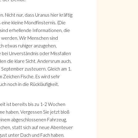
 Nicht nur, dass Uranus hier kräftig
eine kleine Mondfinsternis. (Die
sind erhellende Informationen, die
en werden. Wir Menschen sind
ich etwas ruhiger anzugehen,
e bei Unverständnis oder Missfallen
len die klare Sicht. Andersrum auch,
im September zusteuern. Gleich am 1.
m Zeichen Fische. Es wird sehr
h noch in die Rückläufigkeit.
eit ist bereits bis zu 1-2 Wochen
e haben. Vergessen Sie jetzt bloß
 einem abgeschlossenen Fahrzeug,
chen, statt sich auf neue Abenteuer
gust unter Dach und Fach haben.