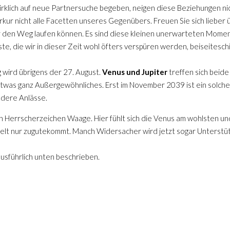
t wirklich auf neue Partnersuche begeben, neigen diese Beziehungen ni
kur nicht alle Facetten unseres Gegenübers. Freuen Sie sich lieber üb
 den Weg laufen können. Es sind diese kleinen unerwarteten Momen
e, die wir in dieser Zeit wohl öfters verspüren werden, beiseitesch
g wird übrigens der 27. August.
Venus und Jupiter
treffen sich beid
, etwas ganz Außergewöhnliches. Erst im November 2039 ist ein solc
ndere Anlässe.
in Herrscherzeichen Waage. Hier fühlt sich die Venus am wohlsten und
elt nur zugutekommt. Manch Widersacher wird jetzt sogar Unterstüt
ausführlich unten beschrieben.