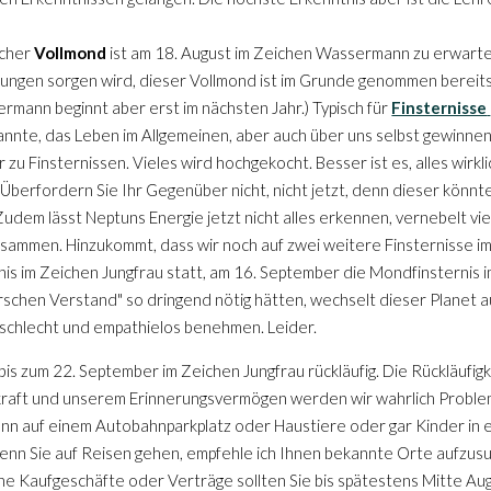
scher
Vollmond
ist am 18. August im Zeichen Wassermann zu erwarten.
hungen sorgen wird, dieser Vollmond ist im Grunde genommen bereits 
ermann beginnt aber erst im nächsten Jahr.) Typisch für
Finsternisse
kannte, das Leben im Allgemeinen, aber auch über uns selbst gewinn
u Finsternissen. Vieles wird hochgekocht. Besser ist es, alles wirkl
 Überfordern Sie Ihr Gegenüber nicht, nicht jetzt, denn dieser könnt
Zudem lässt Neptuns Energie jetzt nicht alles erkennen, vernebelt vie
r beisammen. Hinzukommt, dass wir noch auf zwei weitere Finsternisse 
is im Zeichen Jungfrau statt, am 16. September die Mondfinsternis i
schen Verstand" so dringend nötig hätten, wechselt dieser Planet auc
schlecht und empathielos benehmen. Leider.
is zum 22. September im Zeichen Jungfrau rückläufig. Die Rückläufigk
kraft und unserem Erinnerungsvermögen werden wir wahrlich Problem
ann auf einem Autobahnparkplatz oder Haustiere oder gar Kinder in
enn Sie auf Reisen gehen, empfehle ich Ihnen bekannte Orte aufzusu
he Kaufgeschäfte oder Verträge sollten Sie bis spätestens Mitte Au