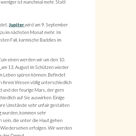
 weniger ist manchmal mehr. Statt
ndet.
Jupiter
wird am 9. September
azu im nächsten Monat mehr. Im
sten Fall, karmische Baddies im
 Zum einen werden wir um den 10.
n
am 13. August im Schützen wieder
rem Leben spüren können. Befindet
in ihrem Wesen völlig unterschiedlich
nd und der feurige Mars, der gern
iedlich auf Sie auswirken. Einige
hre Umstände sehr unfair gestalten
fig wurden, kommen sehr
sein, die unter die Haut gehen
in Wiedersehen erfolgen. Wir werden
hre der Demut.