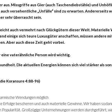
r aus. Missgriffe aus Gier (auch Taschendiebstähle) und Unhöfli
r auch versehentliche „Unfälle“ sind zu erwarten. Andererseits
er sehr überrascht sein.
leicht auch vermehrt nach Glückgütern dieser Welt. Materielle 
rend einige sich teure Luxusgüter anschaffen, müssen andere mi
n. Aber auch diese Zeit geht vorbei.
eine vaterähnliche Person wird wichtig.
undheit. Die aktuellen Energien können sich viel stärker als so
 die Koransure 4:88-96)
 karmische Wendungen möglich
ale Erfolge bescheren und auch materielle Gewinne. Wir haben sodann
en Popularität. Großzügige Unternehmungen werden durchgeführt, w