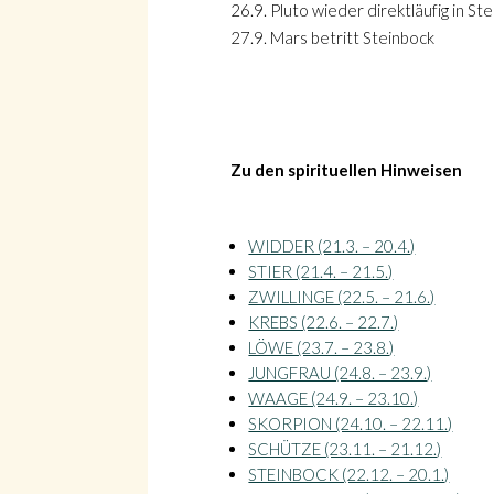
26.9. Pluto wieder direktläufig in St
27.9. Mars betritt Steinbock
Zu den spirituellen Hinweisen
WIDDER (21.3. – 20.4.)
STIER (21.4. – 21.5.)
ZWILLINGE (22.5. – 21.6.)
KREBS (22.6. – 22.7.)
LÖWE (23.7. – 23.8.)
JUNGFRAU (24.8. – 23.9.)
WAAGE (24.9. – 23.10.)
SKORPION (24.10. – 22.11.)
SCHÜTZE (23.11. – 21.12.)
STEINBOCK (22.12. – 20.1.)