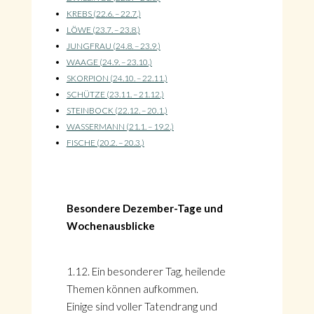
KREBS (22.6. – 22.7.)
LÖWE (23.7. – 23.8.)
JUNGFRAU (24.8. – 23.9.)
WAAGE (24.9. – 23.10.)
SKORPION (24.10. – 22.11.)
SCHÜTZE (23.11. – 21.12.)
STEINBOCK (22.12. – 20.1.)
WASSERMANN (21.1. – 19.2.)
FISCHE (20.2. – 20.3.)
Besondere Dezember-Tage und
Wochenausblicke
1.12. Ein besonderer Tag, heilende
Themen können aufkommen.
Einige sind voller Tatendrang und