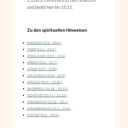
25/26.1. Ceres betritt den Schützen
und bleibt hier bis 15.11.
Zu den spirituellen Hinweisen
WIDDER (21.3. – 20.4.)
STIER (21.4. – 21.5.)
ZWILLINGE (22.5. – 21.6.)
KREBS (22.6. – 22.7.)
LÖWE (23.7. – 23.8.)
JUNGFRAU (24.8. – 23.9.)
WAAGE (24.9. – 23.10.)
SKORPION (24.10. – 22.11.)
SCHÜTZE (23.11. – 21.12.)
STEINBOCK (22.12. – 20.1.)
WASSERMANN (21.1. – 19.2.)
FISCHE (20.2. – 20.3.)