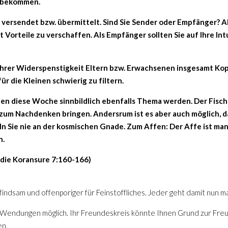
 bekommen.
 versendet bzw. übermittelt. Sind Sie Sender oder Empfänger? Als
t Vorteile zu verschaffen. Als Empfänger sollten Sie auf Ihre In
ihrer Widerspenstigkeit Eltern bzw. Erwachsenen insgesamt Ko
ür die Kleinen schwierig zu filtern.
en diese Woche sinnbildlich ebenfalls Thema werden. Der Fisch s
s zum Nachdenken bringen. Andersrum ist es aber auch möglich, da
eln Sie nie an der kosmischen Gnade. Zum Affen: Der Affe ist m
n.
 die Koransure 7:160-166)
ndsam und offenporiger für Feinstoffliches. Jeder geht damit nun mal
Wendungen möglich. Ihr Freundeskreis könnte Ihnen Grund zur Freu
en.