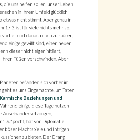
, die uns helfen sollen, unser Leben
enschen in Ihrem Umfeld glücklich
o etwas nicht stimmt. Aber genau in
 17.3. ist für viele nichts mehr so,
en vorher und danach noch zu spüren,
end einige gewillt sind, einen neuen
nn dieser nicht eigeninitiiert,
er Ihren Füßen verschwinden. Aber
 Planeten befanden sich vorher im
ch geht es ums Eingemachte, um Taten
Karmische Beziehungen und
. Während einige diese Tage nutzen
ge Auseinandersetzungen,
 "Du" pocht, hat von Diplomatie
fer böser Machtspiele und Intrigen
iskussionen zu bieten. Der Drang