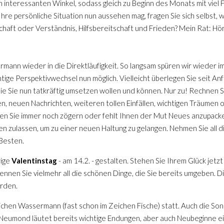
ich interessanten Winkel, sodass gleich zu Beginn des Monats mit viel
Ihre persönliche Situation nun aussehen mag, fragen Sie sich selbst, wa
haft oder Verständnis, Hilfsbereitschaft und Frieden? Mein Rat: Hör
mann wieder in die Direktläufigkeit. So langsam spüren wir wieder 
tige Perspektivwechsel nun möglich. Vielleicht überlegen Sie seit A
ie Sie nun tatkräftig umsetzen wollen und können. Nur zu! Rechnen Si
n, neuen Nachrichten, weiteren tollen Einfällen, wichtigen Träumen 
llten Sie immer noch zögern oder fehlt Ihnen der Mut Neues anzupacke
n zulassen, um zu einer neuen Haltung zu gelangen. Nehmen Sie all
 Besten.
rige
Valentinstag
- am 14.2. - gestalten. Stehen Sie Ihrem Glück jet
kennen Sie vielmehr all die schönen Dinge, die Sie bereits umgeben. 
rden.
ichen Wassermann (fast schon im Zeichen Fische) statt. Auch die Son
 Neumond läutet bereits wichtige Endungen, aber auch Neubeginne ein