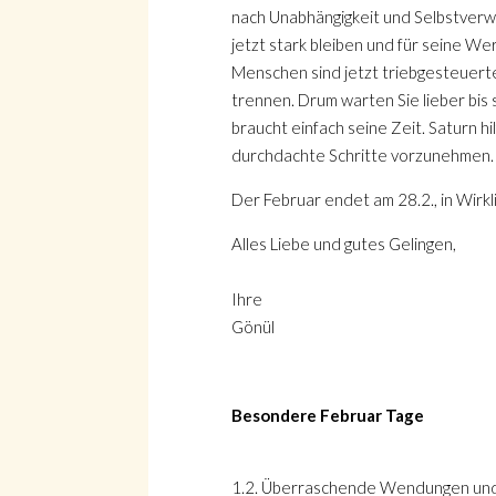
nach Unabhängigkeit und Selbstverwir
jetzt stark bleiben und für seine We
Menschen sind jetzt triebgesteuert
trennen. Drum warten Sie lieber bis
Suche
braucht einfach seine Zeit. Saturn h
durchdachte Schritte vorzunehmen. N
Der Februar endet am 28.2., in Wirkl
Alles Liebe und gutes Gelingen,
Suche
Ihre
Gönül
Besondere Februar Tage
1.2. Überraschende Wendungen und E