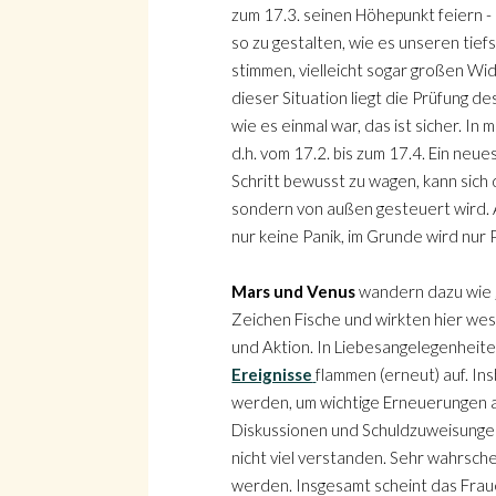
zum 17.3. seinen Höhepunkt feiern -
so zu gestalten, wie es unseren tie
stimmen, vielleicht sogar großen Wi
dieser Situation liegt die Prüfung de
wie es einmal war, das ist sicher. 
d.h. vom 17.2. bis zum 17.4. Ein neu
Schritt bewusst zu wagen, kann sich 
sondern von außen gesteuert wird. A
nur keine Panik, im Grunde wird nur
Mars und Venus
wandern dazu wie „
Zeichen Fische und wirkten hier wes
und Aktion. In Liebesangelegenheit
Ereignisse
flammen (erneut) auf. In
werden, um wichtige Erneuerungen 
Diskussionen und Schuldzuweisungen 
nicht viel verstanden. Sehr wahrsch
werden. Insgesamt scheint das Frauen