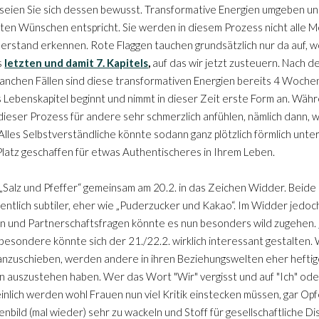
 seien Sie sich dessen bewusst. Transformative Energien umgeben uns
fsten Wünschen entspricht. Sie werden in diesem Prozess nicht alle M
derstand erkennen. Rote Flaggen tauchen grundsätzlich nur da auf, w
s
letzten und damit 7. Kapitels
,
auf das wir jetzt zusteuern. Nach dem
In manchen Fällen sind diese transformativen Energien bereits 4 Woch
es Lebenskapitel beginnt und nimmt in dieser Zeit erste Form an. Währ
dieser Prozess für andere sehr schmerzlich anfühlen, nämlich dann, we
lles Selbstverständliche könnte sodann ganz plötzlich förmlich unt
 Platz geschaffen für etwas Authentischeres in Ihrem Leben.
Salz und Pfeffer“ gemeinsam am 20.2. in das Zeichen Widder. Beide
entlich subtiler, eher wie „Puderzucker und Kakao“. Im Widder jedo
en und Partnerschaftsfragen könnte es nun besonders wild zugehen.
sbesondere könnte sich der 21./22.2. wirklich interessant gestalten
anzuschieben, werden andere in ihren Beziehungswelten eher hefti
auszustehen haben. Wer das Wort "Wir" vergisst und auf "Ich" oder
einlich werden wohl Frauen nun viel Kritik einstecken müssen, gar Op
bild (mal wieder) sehr zu wackeln und Stoff für gesellschaftliche D