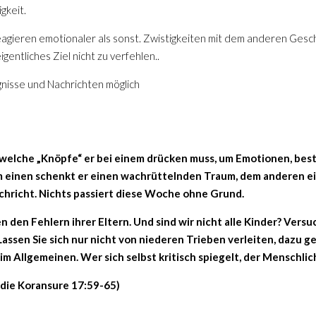
igkeit.
eagieren emotionaler als sonst. Zwistigkeiten mit dem anderen Gesch
igentliches Ziel nicht zu verfehlen..
gnisse und Nachrichten möglich
 welche „Knöpfe“ er bei einem drücken muss, um Emotionen, be
 einen schenkt er einen wachrüttelnden Traum, dem anderen 
chricht. Nichts passiert diese Woche ohne Grund.
n den Fehlern ihrer Eltern. Und sind wir nicht alle Kinder? Vers
assen Sie sich nur nicht von niederen Trieben verleiten, dazu g
im Allgemeinen. Wer sich selbst kritisch spiegelt, der Menschlich
 die Koransure 17:59-65)