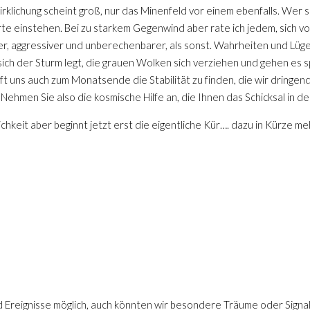
klichung scheint groß, nur das Minenfeld vor einem ebenfalls. Wer s
rte einstehen. Bei zu starkem Gegenwind aber rate ich jedem, sich vo
er, aggressiver und unberechenbarer, als sonst. Wahrheiten und Lüg
 sich der Sturm legt, die grauen Wolken sich verziehen und gehen es 
ilft uns auch zum Monatsende die Stabilität zu finden, die wir dringe
ehmen Sie also die kosmische Hilfe an, die Ihnen das Schicksal in de
ichkeit aber beginnt jetzt erst die eigentliche Kür…. dazu in Kürze me
reignisse möglich, auch könnten wir besondere Träume oder Signa