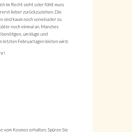
ich im Recht sieht oder fühlt muss
rerst lieber zurückzuziehen. Die
en sind kaum noch voneinader zu
später noch einmal an. Manches
nd benötigen, um kluge und
n letzten Februartagen bieten wird.
hr!
le vom Kosmos erhalten. Spüren Sie