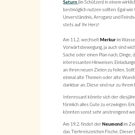
Saturn
(im Schützen) in einem wirkl
bestmöglich nutzen sollten. Egal wie 
Unverständnis, Arroganz und Feindsc
stets auf Ihr Herz!
Am 11.2. wechselt
Merkur
im Wasser
Vorwärtsbewegung, ja auch sind wich
Sache oder einen Plan nach, Dinge, d
interessanten Hinweisen, Einladunge
an Ihren neuen Zielen zu feilen. So
einmal alte Themen oder alte Wunde
dankbar an. Diese sind nur zu Ihrem
Interessant könnte sich der diesjäh
förmlich alles Gute zu erzwingen. Er
könnten sonst sehr anstrengend we
Am 19.2. findet der
Neumond
im Ze
das Tierkreiszeichen Fische. Dieser