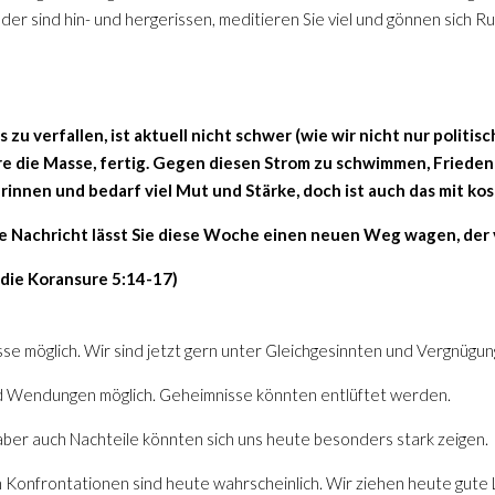
er sind hin- und hergerissen, meditieren Sie viel und gönnen sich Ruh
zu verfallen, ist aktuell nicht schwer (wie wir nicht nur politis
e die Masse, fertig. Gegen diesen Strom zu schwimmen, Frieden
nnen und bedarf viel Mut und Stärke, doch ist auch das mit kos
e Nachricht lässt Sie diese Woche einen neuen Weg wagen, der vo
 die Koransure 5:14-17)
isse möglich. Wir sind jetzt gern unter Gleichgesinnten und Vergnügu
d Wendungen möglich. Geheimnisse könnten entlüftet werden.
 aber auch Nachteile könnten sich uns heute besonders stark zeigen.
on Konfrontationen sind heute wahrscheinlich. Wir ziehen heute gut